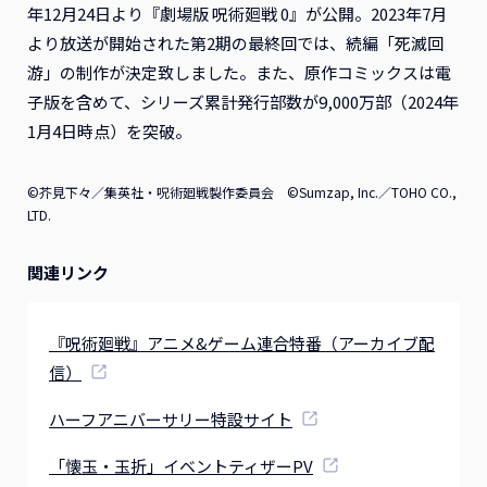
年12月24日より『劇場版 呪術廻戦 0』が公開。2023年7月
より放送が開始された第2期の最終回では、続編「死滅回
游」の制作が決定致しました。また、原作コミックスは電
子版を含めて、シリーズ累計発行部数が9,000万部（2024年
1月4日時点）を突破。
©芥見下々／集英社・呪術廻戦製作委員会 ©Sumzap, Inc.／TOHO CO.,
LTD.
関連リンク
『呪術廻戦』アニメ&ゲーム連合特番（アーカイブ配
信）
ハーフアニバーサリー特設サイト
「懐玉・玉折」イベントティザーPV