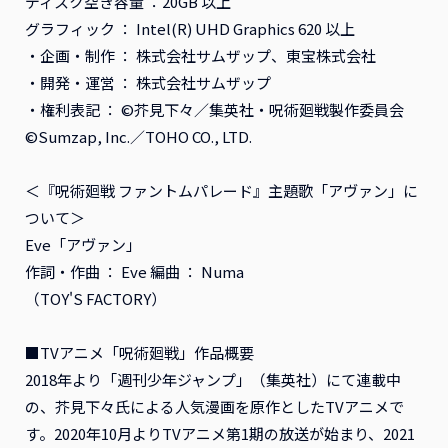
ディスク空き容量 ：20GB 以上
グラフィック ： Intel(R) UHD Graphics 620 以上
・企画・制作 ： 株式会社サムザップ、東宝株式会社
・開発・運営 ： 株式会社サムザップ
・権利表記 ： ©芥見下々／集英社・呪術廻戦製作委員会
©Sumzap, Inc.／TOHO CO., LTD.
＜『呪術廻戦 ファントムパレード』主題歌「アヴァン」に
ついて＞
Eve「アヴァン」
作詞・作曲 ： Eve 編曲 ： Numa
（TOY'S FACTORY）
■TVアニメ「呪術廻戦」作品概要
2018年より「週刊少年ジャンプ」（集英社）にて連載中
の、芥見下々氏による人気漫画を原作としたTVアニメで
す。2020年10月よりTVアニメ第1期の放送が始まり、2021