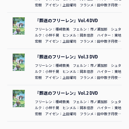
ハウス オープニングテーマ：「勇者」YOASOBI エン
演出：末満健一 アクション監督：栗田政明 音楽 ：
宏樹 アイゼン：上田燿司 フランメ：田中敦子月夜
ディングテーマ：「Anytime Anywhere」milet©山田鐘
伊 真吾／KYOHEI 振付 ： 梅棒(楢󠄀木和也)©NITRO PLU
に、討つ。TDV34043R／
2023
年東宝原作：山田鐘人・
人・アベツカサ／小学館／「葬送のフリーレン」製作委
S･EXNOA LLC/舞台『刀剣乱舞』製作委員会舞台『刀剣
アベツカサ（小学館「週刊少年サンデー」連載中） 監
『葬送のフリーレン』Vol.4 DVD
員会『葬送のフリーレン』Vol.5 初回生産限定版DVDご
乱舞』山姥切国広 単独行 -日本刀史- Blu-rayご購入はこ
督：斎藤圭一郎 シリーズ構成：鈴木智尋 キャラクタ
購入はこちら
ちら
ーデザイン・総作画監督：長澤礼子 コンセプトアー
フリーレン：種﨑敦美 フェルン：市ノ瀬加那 シュタ
ト：吉岡誠子 魔物デザイン：原科大樹 アクションデ
ルク：小林千晃 ヒンメル：岡本信彦 ハイター：東地
ィレクター：岩澤亨 デザインワークス：簑島綾香、山
宏樹 アイゼン：上田燿司 フランメ：田中敦子月夜
﨑絵美、とだま。、長坂慶太、亀澤蘭、松村佳子、高瀬
に、討つ。TDV34042R／
2023
年東宝原作：山田鐘人・
丸 美術監督：高木佐和子 美術設定：杉山晋史 色彩
アベツカサ（小学館「週刊少年サンデー」連載中） 監
『葬送のフリーレン』Vol.3 DVD
設計：大野春恵 3DCG ディレクター：廣住茂徳 撮影監
督：斎藤圭一郎 シリーズ構成：鈴木智尋 キャラクタ
督：伏原あかね 編集：木村佳史子 音響監督：はたし
ーデザイン・総作画監督：長澤礼子 コンセプトアー
フリーレン：種﨑敦美 フェルン：市ノ瀬加那 シュタ
ょう二 音楽：Evan Call アニメーション制作：マッド
ト：吉岡誠子 魔物デザイン：原科大樹 アクションデ
ルク：小林千晃 ヒンメル：岡本信彦 ハイター：東地
ハウス オープニングテーマ：「勇者」YOASOBI エン
ィレクター：岩澤亨 デザインワークス：簑島綾香、山
宏樹 アイゼン：上田燿司 フランメ：田中敦子月夜
ディングテーマ：「Anytime Anywhere」milet©山田鐘
﨑絵美、とだま。、長坂慶太、亀澤蘭、松村佳子、高瀬
に、討つ。TDV34041R／
2023
年東宝原作：山田鐘人・
人・アベツカサ／小学館／「葬送のフリーレン」製作委
丸 美術監督：高木佐和子 美術設定：杉山晋史 色彩
アベツカサ（小学館「週刊少年サンデー」連載中） 監
『葬送のフリーレン』Vol.2 DVD
員会『葬送のフリーレン』Vol.5 DVD
設計：大野春恵 3DCG ディレクター：廣住茂徳 撮影監
督：斎藤圭一郎 シリーズ構成：鈴木智尋 キャラクタ
督：伏原あかね 編集：木村佳史子 音響監督：はたし
ーデザイン・総作画監督：長澤礼子 コンセプトアー
フリーレン：種﨑敦美 フェルン：市ノ瀬加那 シュタ
ょう二 音楽：Evan Call アニメーション制作：マッド
ト：吉岡誠子 魔物デザイン：原科大樹 アクションデ
ルク：小林千晃 ヒンメル：岡本信彦 ハイター：東地
ハウス オープニングテーマ：「勇者」YOASOBI エン
ィレクター：岩澤亨 デザインワークス：簑島綾香、山
宏樹 アイゼン：上田燿司 フランメ：田中敦子月夜
ディングテーマ：「Anytime Anywhere」milet©山田鐘
﨑絵美、とだま。、長坂慶太、亀澤蘭、松村佳子、高瀬
に、討つ。TDV34040R／
2023
年東宝原作：山田鐘人・
人・アベツカサ／小学館／「葬送のフリーレン」製作委
丸 美術監督：高木佐和子 美術設定：杉山晋史 色彩
アベツカサ（小学館「週刊少年サンデー」連載中） 監