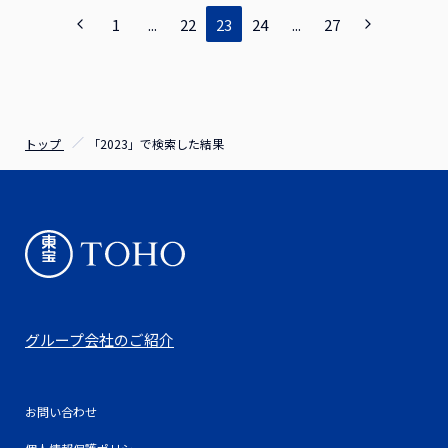
員会『葬送のフリーレン』Vol.4 DVD
設計：大野春恵 3DCG ディレクター：廣住茂徳 撮影監
督：斎藤圭一郎 シリーズ構成：鈴木智尋 キャラクタ
1
...
22
23
24
...
27
督：伏原あかね 編集：木村佳史子 音響監督：はたし
ーデザイン・総作画監督：長澤礼子 コンセプトアー
ょう二 音楽：Evan Call アニメーション制作：マッド
ト：吉岡誠子 魔物デザイン：原科大樹 アクションデ
ハウス オープニングテーマ：「勇者」YOASOBI エン
ィレクター：岩澤亨 デザインワークス：簑島綾香、山
ディングテーマ：「Anytime Anywhere」milet©山田鐘
﨑絵美、とだま。、長坂慶太、亀澤蘭、松村佳子、高瀬
人・アベツカサ／小学館／「葬送のフリーレン」製作委
丸 美術監督：高木佐和子 美術設定：杉山晋史 色彩
員会『葬送のフリーレン』Vol.3 DVD
設計：大野春恵 3DCG ディレクター：廣住茂徳 撮影監
トップ
「2023」で検索した結果
督：伏原あかね 編集：木村佳史子 音響監督：はたし
ょう二 音楽：Evan Call アニメーション制作：マッド
ハウス オープニングテーマ：「勇者」YOASOBI エン
ディングテーマ：「Anytime Anywhere」milet©山田鐘
人・アベツカサ／小学館／「葬送のフリーレン」製作委
員会『葬送のフリーレン』Vol.2 DVD
グループ会社のご紹介
お問い合わせ