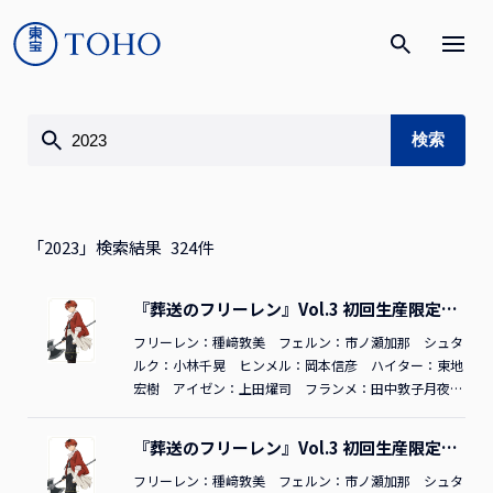
「2023」検索結果
324
件
『葬送のフリーレン』Vol.3 初回生産限定版
DVD
フリーレン：種﨑敦美 フェルン：市ノ瀬加那 シュタ
ルク：小林千晃 ヒンメル：岡本信彦 ハイター：東地
宏樹 アイゼン：上田燿司 フランメ：田中敦子月夜
に、討つ。TDV34055D／
2023
年東宝原作：山田鐘人・
アベツカサ（小学館「週刊少年サンデー」連載中） 監
『葬送のフリーレン』Vol.3 初回生産限定版
督：斎藤圭一郎 シリーズ構成：鈴木智尋 キャラクタ
Blu-ray
ーデザイン・総作画監督：長澤礼子 コンセプトアー
フリーレン：種﨑敦美 フェルン：市ノ瀬加那 シュタ