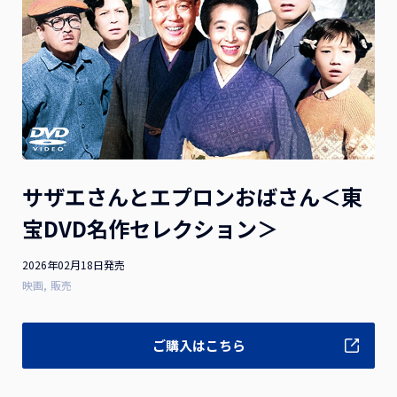
お詫びと訂正
2026.07.10
2026年1月21日（水）発売 映画『隣のステラ』Blu-ray豪
華版 ご購入のお客様へお知らせとお詫び
お詫びと訂正
2026.04.28
2025年8月13日(水)発売 映画『お嬢と番犬くん』DVD 通常
サザエさんとエプロンおばさん＜東
版をご購入のお客様へお知らせとお詫び
宝DVD名作セレクション＞
2026年02月18日発売
一覧を見る
映画
販売
ご購入はこちら
作品ラインナップ