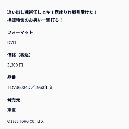
追い出し戦術任しとキ！居座り作戦引受けた！
すべて
映画
アニメ
演劇
その他
捧腹絶倒のお笑い一騎打ち！
フォーマット
DVD
価格（税込）
3,300 円
品番
TDV36004D／1960年度
発売元
東宝
『ふつつかな悪女ではござ
『ふつつかな悪女ではござ
いますが ～雛宮蝶鼠とりか
いますが ～雛宮蝶鼠とりか
©1960 TOHO CO., LTD.
え伝～』Blu-ray 第2巻 レ
え伝～』Blu-ray 第1巻 レ