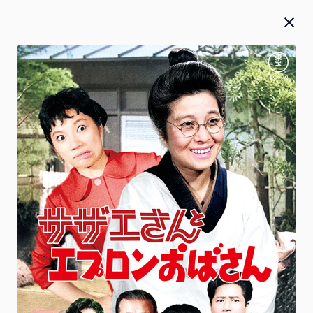
Blu-ray／DVD／CD
お知らせ
お詫び
2026.07.27
2026年5月20日(水)発売『 僕のヒーローアカデミア』FINAL
SEASON Blu-ray＆DVD Vol.2 本編のテロップ誤植のお詫び
と対応に関して