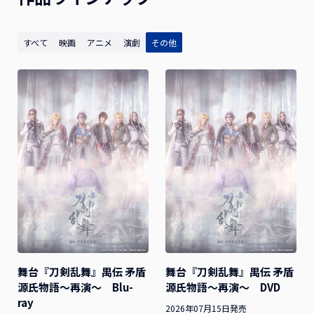
すべて
映画
アニメ
演劇
その他
舞台『刀剣乱舞』禺伝 矛盾
舞台『刀剣乱舞』禺伝 矛盾
源氏物語～再演～ Blu-
源氏物語～再演～ DVD
ray
2026年07月15日発売