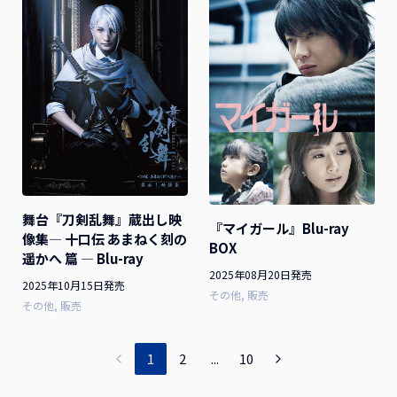
舞台『刀剣乱舞』蔵出し映
『マイガール』Blu-ray
像集― 十口伝 あまねく刻の
BOX
遥かへ 篇 ― Blu-ray
2025年08月20日発売
2025年10月15日発売
その他
販売
その他
販売
1
2
...
10