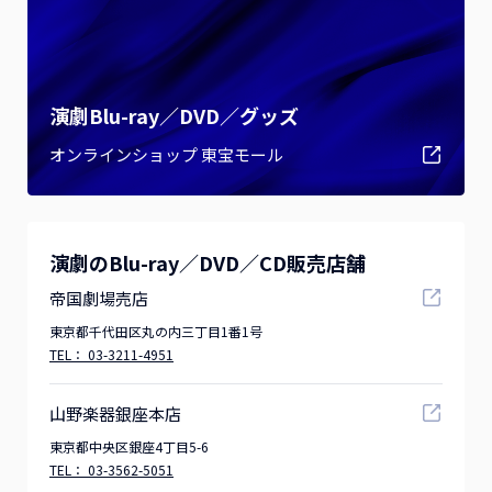
演劇Blu-ray／DVD／グッズ
オンラインショップ 東宝モール
演劇のBlu-ray／DVD／CD販売店舗
帝国劇場売店
東京都千代田区丸の内三丁目1番1号
TEL：
03-3211-4951
山野楽器銀座本店
東京都中央区銀座4丁目5-6
TEL：
03-3562-5051