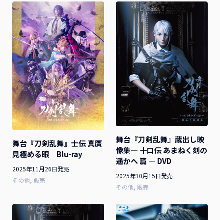
舞台『刀剣乱舞』蔵出し映
舞台『刀剣乱舞』士伝 真贋
像集― 十口伝 あまねく刻の
見極める眼 Blu-ray
遥かへ 篇 ― DVD
2025年11月26日発売
2025年10月15日発売
その他
販売
その他
販売