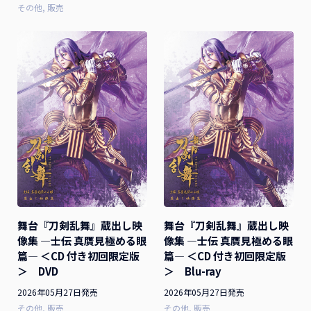
その他
販売
舞台『刀剣乱舞』蔵出し映
舞台『刀剣乱舞』蔵出し映
像集 ―士伝 真贋見極める眼
像集 ―士伝 真贋見極める眼
篇― ＜CD 付き初回限定版
篇― ＜CD 付き初回限定版
＞ DVD
＞ Blu-ray
2026年05月27日発売
2026年05月27日発売
その他
販売
その他
販売