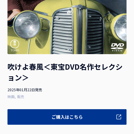
お詫びと訂正
2026.07.10
2026年1月21日（水）発売 映画『隣のステラ』Blu-ray豪
華版 ご購入のお客様へお知らせとお詫び
お詫びと訂正
2026.04.28
2025年8月13日(水)発売 映画『お嬢と番犬くん』DVD 通常
吹けよ春風＜東宝DVD名作セレクシ
版をご購入のお客様へお知らせとお詫び
ョン＞
2025年01月22日発売
一覧を見る
映画
販売
ご購入はこちら
作品ラインナップ