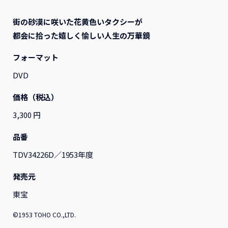
街の砂漠に咲いた花黄色いタクシーが
すべて
映画
アニメ
演劇
その他
都会に拾った嬉しく愉しい人生の万華鏡
フォーマット
DVD
価格（税込）
3,300 円
品番
TDV34226D／1953年度
発売元
東宝
『ふつつかな悪女ではござ
『ふつつかな悪女ではござ
いますが ～雛宮蝶鼠とりか
いますが ～雛宮蝶鼠とりか
©1953 TOHO CO.,LTD.
え伝～』Blu-ray 第2巻 レ
え伝～』Blu-ray 第1巻 レ