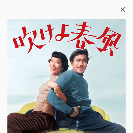
Blu-ray／DVD／CD
お知らせ
お詫び
2026.07.27
2026年5月20日(水)発売『 僕のヒーローアカデミア』FINAL
SEASON Blu-ray＆DVD Vol.2 本編のテロップ誤植のお詫び
と対応に関して