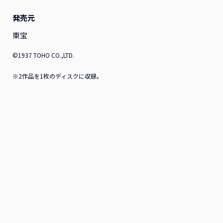
ンタル
ンタル
発売元
2026年12月16日リリース
2026年11月18日リリース
アニメ
レンタル
アニメ
レンタル
東宝
©1937 TOHO CO.,LTD.
※2作品を1枚のディスクに収録。
『ふつつかな悪女ではござ
『ふつつかな悪女ではござ
いますが ～雛宮蝶鼠とりか
いますが ～雛宮蝶鼠とりか
え伝～』Blu-ray 第2巻 初
え伝～』Blu-ray 第1巻 初