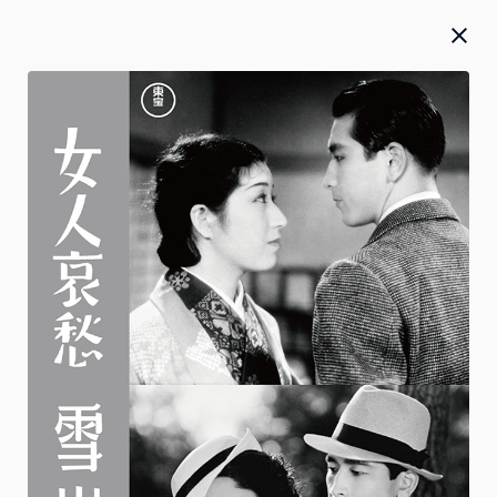
Blu-ray／DVD／CD
お知らせ
お詫び
2026.07.27
2026年5月20日(水)発売『 僕のヒーローアカデミア』FINAL
SEASON Blu-ray＆DVD Vol.2 本編のテロップ誤植のお詫び
と対応に関して