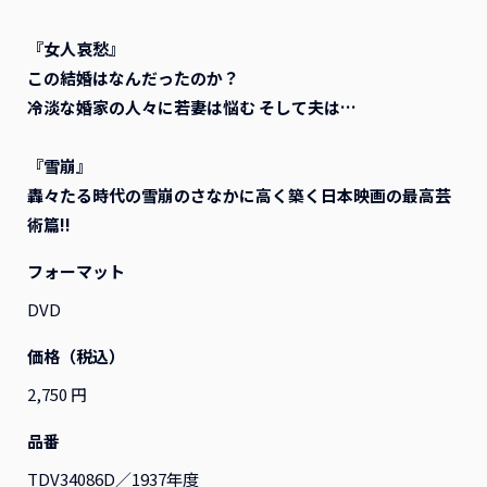
『女人哀愁』
すべて
映画
アニメ
演劇
その他
この結婚はなんだったのか？
冷淡な婚家の人々に若妻は悩む そして夫は…
『雪崩』
轟々たる時代の雪崩のさなかに高く築く日本映画の最高芸
術篇!!
フォーマット
DVD
価格（税込）
2,750 円
『ふつつかな悪女ではござ
『ふつつかな悪女ではござ
品番
いますが ～雛宮蝶鼠とりか
いますが ～雛宮蝶鼠とりか
え伝～』Blu-ray 第2巻 レ
え伝～』Blu-ray 第1巻 レ
TDV34086D／1937年度