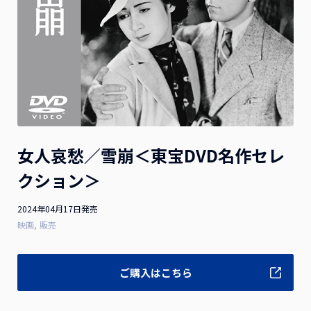
お詫びと訂正
2026.07.10
2026年1月21日（水）発売 映画『隣のステラ』Blu-ray豪
華版 ご購入のお客様へお知らせとお詫び
お詫びと訂正
2026.04.28
2025年8月13日(水)発売 映画『お嬢と番犬くん』DVD 通常
女人哀愁／雪崩＜東宝DVD名作セレ
版をご購入のお客様へお知らせとお詫び
クション＞
2024年04月17日発売
一覧を見る
映画
販売
ご購入はこちら
作品ラインナップ