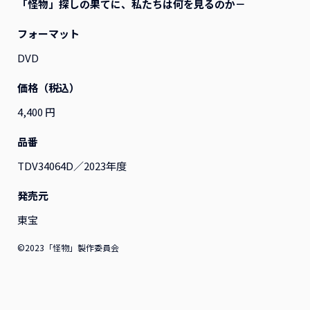
「怪物」探しの果てに、私たちは何を見るのか－
フォーマット
すべて
映画
アニメ
演劇
その他
DVD
価格（税込）
4,400 円
品番
TDV34064D／2023年度
発売元
東宝
©2023「怪物」製作委員会
『ふつつかな悪女ではござ
『ふつつかな悪女ではござ
いますが ～雛宮蝶鼠とりか
いますが ～雛宮蝶鼠とりか
え伝～』Blu-ray 第2巻 レ
え伝～』Blu-ray 第1巻 レ