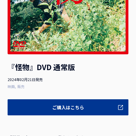
お詫びと訂正
2026.07.10
2026年1月21日（水）発売 映画『隣のステラ』Blu-ray豪
華版 ご購入のお客様へお知らせとお詫び
お詫びと訂正
2026.04.28
2025年8月13日(水)発売 映画『お嬢と番犬くん』DVD 通常
『怪物』DVD 通常版
版をご購入のお客様へお知らせとお詫び
2024年02月21日発売
映画
販売
一覧を見る
ご購入はこちら
作品ラインナップ