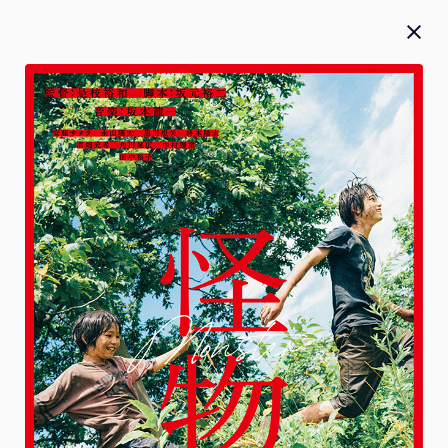
Blu-ray／DVD／CD
お知らせ
お詫び
2026.07.27
2026年5月20日(水)発売『 僕のヒーローアカデミア』FINAL
SEASON Blu-ray＆DVD Vol.2 本編のテロップ誤植のお詫び
と対応に関して