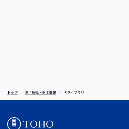
PDF
PD
券報告書
コーポレー
中期経営計
FACT
ト・ガバナ
-
-
-
コーポレー
-
-
-
PDF
画2028
BOOK
ンス報告書
PDF
PD
ト・ガバナ
-
PDF
PDF
PD
ンス報告書
四半期報告
FACT
-
-
-
書/有価証
-
BOOK
PD
PDF
PDF
PD
統合報告書
券報告書
PDF
コーポレー
ト・ガバナ
-
（月次）映
PDF
PDF
PD
ンス報告書
PDF
PD
画営業 興
PDF
PDF
9月-11
12月
行成績速報
3-5月
6-8月
月
月
統合報告書
トップ
IR / 株式・株主情報
IRライブラリ
PDF
（月次）映
PDF
PD
画興行 興
FACT
PDF
PDF
-
-
-
9月-11
12月
行成績速報
BOOK
3-5月
6-8月
PD
月
月