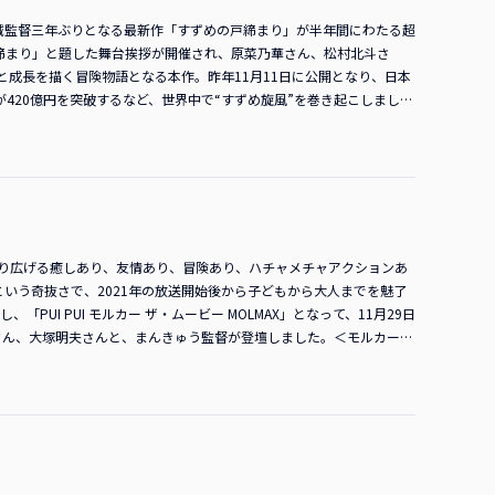
海誠監督三年ぶりとなる最新作「すずめの戸締まり」が半年間にわたる超
戸締まり」と題した舞台挨拶が開催され、原菜乃華さん、松村北斗さ
と成長を描く冒険物語となる本作。昨年11月11日に公開となり、日本
入が420億円を突破するなど、世界中で“すずめ旋風”を巻き起こしまし
き下ろした特別ストーリーの生アフレコも披露される貴重な機会とな
松村北斗さん新海誠監督新海監督今日は上映の最終日にお越しいただ
とても嬉しいです。短い時間ですが、どうぞ楽しんで行ってくださ
んの方が劇場に足を運んでくださって感謝しかないです。今日は上映が
るように楽しくお話できたらと思っています。 松村さん今日で上映が
ゃる皆さんにも悔いが残らないように、最後にもう一つ大きな思い出
会となりましたか？ 新海監督ほっくんとは先週くらいに会ったよね。
ちが繰り広げる癒しあり、友情あり、冒険あり、ハチャメチャアクションあ
新海監督そうなんです。デート的なことをさせてもらって（笑）。 松村
という奇抜さで、2021年の放送開始後から子どもから大人までを魅了
ゃないですか？ 原さん韓国でのキャンペーン以来かもしれません。 新
し、「PUI PUI モルカー ザ・ムービー MOLMAX」となって、11月29日
ん風の噂で、（新海監督が原さんの出ているメディアを）すごくチェッ
紀さん、大塚明夫さんと、まんきゅう監督が登壇しました。＜モルカー＞
に行っても「可愛いな」と思って拝見しておりました（笑）。 原さ
の日の模様を詳しくレポートします！完成披露試写会メニメニアイズ
登壇したのは11月28日「すずめの戸締まり」の大ヒットイベントで、
んの入場です！ 相葉さん本日は皆さんお忙しい中、お集まりいただきあ
なに経ちますか。あっという間ですね。今日は5月27日ですよね。「一
なってしまうんですが、小学生の時の夢が社長になることでした。今
た。ちょうど一年前の5月25日に「鈴芽役をお願いします」と菜乃華
ださい。今日は楽しんでいただければと思います。大塚さんこんなに
うでした！ 新海監督鈴芽役の発表をサプライズでした日でした。あれ
のドライバーではないです（笑）。間違えている方はいらっしゃらない
ばあっという間なんですが、すごくいろいろな出来事が詰まっているか
の小さな時の夢は、車がなかったので、自動車であちこち行ってみたい
ています。 新海監督そうですか？ でもこうやって聞いているとやっ