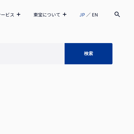
サービス
東宝について
JP
／
EN