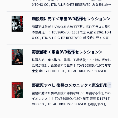
0 TOHO CO., LTD. ALL RIGHTS RESERVED. みな殺しの歌
より 拳銃よさらば！＜東宝DVD
名作
セレクション＞ ご
購入はこちら
顔役暁に死す＜東宝DVD
名作
セレクション＞
狙撃犯は誰だ！父の仇を求めて巨悪に挑むアラスカ帰り
の快男児！！ TDV36057D／1961年度 東宝 ©1961 TOH
O CO., LTD. ALL RIGHTS RESERVED. 顔役暁に死す＜東
宝DVD
名作
セレクション＞ ご購入はこちら
野獣都市＜東宝DVD
名作
セレクション＞
株買占め、乗っ取り、誘拐、工場爆破・・・銃に憑かれ
た男が挑む、企業暴力の世界！ TDV36058D／1970年度
東宝 ©1970 TOHO CO., LTD. ALL RIGHTS RESERVED. 野
獣都市＜東宝DVD
名作
セレクション＞ ご購入はこちら
野獣死すべし 復讐のメカニック＜東宝DVD
名
作
セレクション＞
復讐に賭けた男の孤独で非情な戦い！華麗なる殺しのバ
イオレンス！！ TDV36059D／1974年度 東宝 ©1974 T
OHO CO., LTD. ALL RIGHTS RESERVED. 野獣死すべし 復
讐のメカニック＜東宝DVD
名作
セレクション＞ ご購入は
こちら