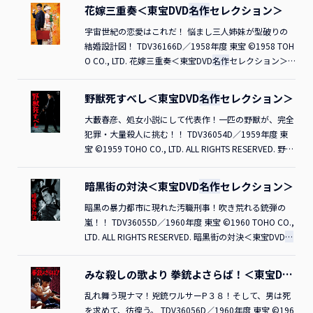
こちら
花嫁三重奏＜東宝DVD
名作
セレクション＞
宇宙世紀の恋愛はこれだ！ 悩まし三人姉妹が型破りの
結婚設計図！ TDV36166D／1958年度 東宝 ©1958 TOH
O CO., LTD. 花嫁三重奏＜東宝DVD
名作
セレクション＞
ご購入はこちら
野獣死すべし＜東宝DVD
名作
セレクション＞
大藪春彦、処女小説にして代表作！一匹の野獣が、完全
犯罪・大量殺人に挑む！！ TDV36054D／1959年度 東
宝 ©1959 TOHO CO., LTD. ALL RIGHTS RESERVED. 野獣
死すべし＜東宝DVD
名作
セレクション＞ ご購入はこちら
暗黒街の対決＜東宝DVD
名作
セレクション＞
暗黒の暴力都市に現れた汚職刑事！吹き荒れる銃弾の
嵐！！ TDV36055D／1960年度 東宝 ©1960 TOHO CO.,
LTD. ALL RIGHTS RESERVED. 暗黒街の対決＜東宝DVD
名
作
セレクション＞ ご購入はこちら
みな殺しの歌より 拳銃よさらば！＜東宝DVD
名作
セレクション＞
乱れ舞う現ナマ！兇銃ワルサーP３８！そして、男は死
を求めて、彷徨う。 TDV36056D／1960年度 東宝 ©196