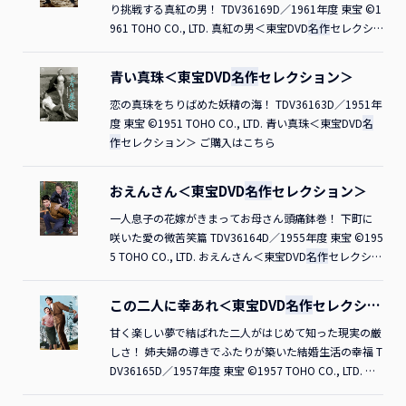
り挑戦する真紅の男！ TDV36169D／1961年度 東宝 ©1
961 TOHO CO., LTD. 真紅の男＜東宝DVD
名作
セレクシ
ョン＞ ご購入はこちら
青い真珠＜東宝DVD
名作
セレクション＞
恋の真珠をちりばめた妖精の海！ TDV36163D／1951年
度 東宝 ©1951 TOHO CO., LTD. 青い真珠＜東宝DVD
名
作
セレクション＞ ご購入はこちら
おえんさん＜東宝DVD
名作
セレクション＞
一人息子の花嫁がきまってお母さん頭痛鉢巻！ 下町に
咲いた愛の微苦笑篇 TDV36164D／1955年度 東宝 ©195
5 TOHO CO., LTD. おえんさん＜東宝DVD
名作
セレクショ
ン＞ ご購入はこちら
この二人に幸あれ＜東宝DVD
名作
セレクショ
ン＞
甘く楽しい夢で結ばれた二人がはじめて知った現実の厳
しさ！ 姉夫婦の導きでふたりが築いた結婚生活の幸福 T
DV36165D／1957年度 東宝 ©1957 TOHO CO., LTD. こ
の二人に幸あれ＜東宝DVD
名作
セレクション＞ ご購入は