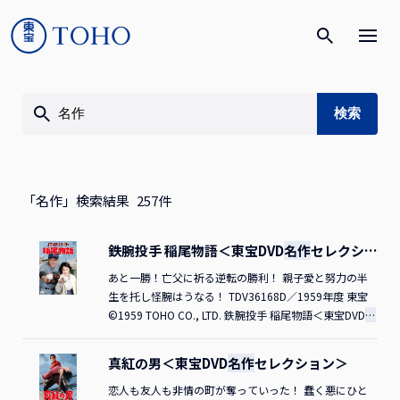
「名作」検索結果
257
件
鉄腕投手 稲尾物語＜東宝DVD
名作
セレクショ
ン＞
あと一勝！亡父に祈る逆転の勝利！ 親子愛と努力の半
生を托し怪腕はうなる！ TDV36168D／1959年度 東宝
©1959 TOHO CO., LTD. 鉄腕投手 稲尾物語＜東宝DVD
名
作
セレクション＞ ご購入はこちら
真紅の男＜東宝DVD
名作
セレクション＞
恋人も友人も非情の町が奪っていった！ 蠢く悪にひと