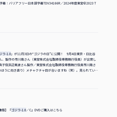
幕：バリアフリー日本語字幕TDV34166R／2024年度東宝©2023 T
二時のホテルです。背景だけうさん臭いハリウッドに…（笑）。 山田
いるフリをしている人みたいになっています（苦笑）。神木さん何時で
督いろいろやっていますよ。現地の取材を受けたり、あと超巨匠の監督た
 言えないくらいの巨匠たちに会っていますね。 山田さん言えないくら
監督本当に上から数えるような人たちです。「タカシに会いたいんだよ」
ハーサルがあって、これから本番です。 浜辺さんこれから本番？ 山
の「外国語映画賞」にもノミネートされているので、その授賞式にも
にいつもより声も低いですよね。いつも「
ゴジラ-1.0
」の舞台挨拶には
、疲れちゃっていますよね。 山崎監督昼間ずっといろいろやってからの
いんですか？ 山崎監督そうなんです。だから、会場の皆さんが拍手を
ジラ-1.0
」が11月3日の“ゴジラの日”に公開！ 9月4日東京・日比谷
さん聞こえました？ 山崎監督聞こえました。ありがとうございます。
ん、製作の市川南さん（東宝株式会社取締役専務執行役員）が出席し
よ！ そこは気にするんですね（笑）。 山崎監督大丈夫です（笑）。
典子役浜辺美波さん製作／東宝株式会社取締役専務執行役員市川南さ
ここで監督に聞いておきたいこと、白黒ハッキリさせておきたいことを
のほうに向き直り）メチャクチャ目が合いますね（笑）。見られてい
？ あれってイヤですか（笑）？山崎監督イヤだよ！ 神木さんじゃ
それでは一人ずつご挨拶をいただきます。 市川さん「シン・ゴジラ」が
んと「世界の」を付けるからね…。 神木さんそこは付けなきゃいけない
ラ」が出来上がりました。庵野秀明監督、樋口真嗣監督の「シン・ゴジ
（苦笑）。ただのパチモンみたいになっている（笑）。 MC浜辺さんは
崎監督随分前からゴジラ映画を作りたいと思っていて、「ALWAYS
か？ 山崎監督ゴジラですよ。 浜辺さん二番目！ 山崎監督二番目？
に東宝の本丸であるゴジラ映画に携われたことは本当にうれしいことで
い怪獣です。 MC「続編を」という熱がすごくありますが、いかがで
に幸せに思っています。 浜辺さん私は芸能活動を始める前、オーディ
ん（苦笑）。でも、続編作りたいですよね。みんなで東宝に言いましょ
品に出演できたことを幸せに感じながら、これからの宣伝活動も含め
…」とか言わないでしょうね？ 佐々木さんMr.タカシ・ヤマザキに聞
が誕生しました。まず市川さんより、今回の「
ゴジラ-1.0
」の企画意
映像版】『
ゴジラ-1.0
／C』DVDご購入はこちら
品を作りたい」「コロナを経て、みんなに映画館に来てほしい」とい
緯などを教えてください。 市川さん「シン・ゴジラ」は2016年の製