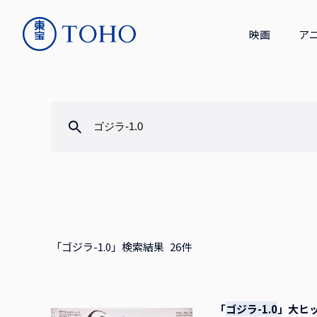
映画
ア
「ゴジラ-1.0」検索結果
26
件
「
ゴジラ-1.0
」大ヒ