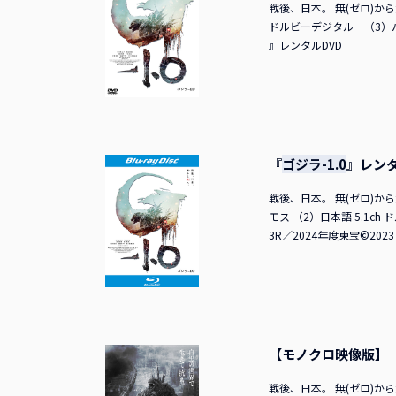
戦後、日本。 無(ゼロ)から負
る（笑）！ MC皆さんの
ドルビーデジタル （3）バリア
回目」といった連絡も来て
』レンタルDVD
ん（ツイートから）ポスト
思っていたもん。 神木さ
よね。白黒版も公開されて
ゴジラ-1.0
』どうだった？
品でも、怖いものや私がイ
『
ゴジラ-1.0
』レンタル
た。私の予想をはるかに超
い観てくれています。しか
戦後、日本。 無(ゼロ)から負(
とか言っていました。「す
モス （2）日本語 5.1ch
いろんな見方があるんだな
3R／2024年度東宝©2023 TO
わざわざ「『
ゴジラ-1.0
』
話になっているメイクさん
生日プレゼントに「ゴジラ
と、だからこうやってたく
にも「13回観ました」と
たが…？ 田中さんいや、
でも声かけてください。 
【モノクロ映像版】
す。本作がアカデミー賞視
戦後、日本。 無(ゼロ)から
ートでつながっております