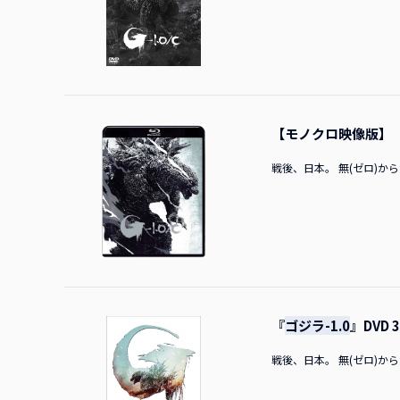
うことでした。本作は、エ
作・公開で、ものすごい反
のみならず世界でもお客さ
ました。「じゃあ次の映画
ただけますか？ 山崎監督
した。映画が公開してから
ね。国内で頑張ろうと思っ
という気もしましたが（笑
きすぎて、今アメリカに来
りました。だいたい三年を
か？ 山田さん満足しちゃ
木さん、浜辺さんの二人で
の演技が素晴らしい」と言
し）という東宝の映画に主
【モノクロ映像版】
よ。それが大きかったと思
ので、朝ドラ（「連続テレ
る中で、涙があふれてくる
安心してください。「あれ
戦後、日本。 無(ゼロ)から負(
れは本物なんじゃないかと
ら（笑）。 MC朝ドラで
「新生丸」メンバーが来て
緒します」と再度ご挨拶を
んらの様子に）そんなに辛
ビで撮りやがって！」と思
神木さんリアルな揺れで、
いないんじゃないか」と思
ね（苦笑）？ スタジオで
「『ゴジラ』は核の脅威、
ジオでしょ？」とおっしゃ
と思うんですが、「シン・
られちゃっているからね…
ラ」は政治ドラマでしたが
撮影での揺れと、海の揺れ
すが、「シン・ゴジラ」が
も、違うものも出していま
『
ゴジラ-1.0
』DVD 
代に「ゴジラ」を作るとい
が…（笑）。 山崎監督僕
ましたが、本当に日本を代
戦後、日本。 無(ゼロ)から負(
良かったですけれどね。楽
ことができるといううれし
（笑）！ 山崎監督典子だ
ました。 お話を伺って「
ら！ 神木さん電車！ 電