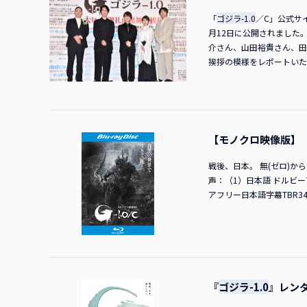
「
ゴジラ-1.0
／C」公式サ
月12日に公開されました
介さん、山田裕貴さん、田
挨拶の模様をレポートいた
田中美央さん神木さん皆さ
品の上映で色を変えるって
ぱいです。浜辺さん皆さん
きる――その機会を作って
ることを楽しみにしており
【モノクロ映像版】
感謝しています。大ヒット
田さんレッドカーペットか
戦後、日本。 無(ゼロ)から
実を知って、「舞台挨拶に
声：（1）日本語 ドルビーアト
ちょっとXのポストでは賞
アフリー日本語字幕TBR3416
の映画って面白いんだな」
いうことを宣言していきた
ざいます。 ■会場から大
手！ 田中さんまさかここ
ばかりなので、まだ興奮し
目を向けても北米興行収入は
『
ゴジラ-1.0
』レンタ
億円を突破し、日本国内を
れた観客からのコメントを