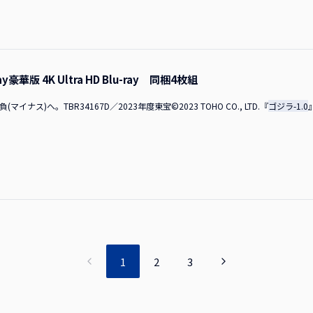
ですね。でも、ちゃんと受け取っていただいてありがたいと思いました。 MC戦後
タジオの中ではあったんですが、見渡す限り全部、作られていました。 山崎監督し
 山崎監督美術チームも「土木作業」って言っていましたよね（笑）。 MCCGでは
浜辺さんそうですね、「逃げる」以外にも実はいろんな体験をしています（笑）。 
」でだけだろうなという撮影体験をしました。映像で観てもヒヤッとするような場
ay豪華版 4K Ultra HD Blu-ray 同梱4枚組
田裕貴さん、青木崇高さん、吉岡秀隆さん、安藤サクラさん、佐々木蔵之介さんらが
怖い」と感じていただくには、役者さんが本当に上手じゃないといけないんですね
マイナス)へ。TBR34167D／2023年度東宝©2023 TOHO CO., LTD.『
ゴジラ-1.0
ティングの段階で「上手い人でいきましょう」という話をしたんですが、皆さん、
っと返ってくる感じで、このお二人も良い芝居をしてくれますし、他のキャストの
した。この人たちと仕事ができるということは幸せなことだと感じておりました。 MC本作は
り、それらも合わせて最大規模の全国約500館で上映されることになっています。
監督本作は、みんなで「体感する映画を作ろう」「劇場に行くにふさわしい映画を
の特徴が「ゴジラ」に向いているものがありまして、大画面で迫力もあり、音がす
「いる」と騙されるんですね。音が映像に寄与する部分がかなりあると思います。
のラージフォーマットを体験していただきたいです。 MC日本だけでなく全米公開も
なりの拡大公開になりそうだということです。 山崎監督まだ言えないですが、びっ
マジですか？」って言っちゃいました。 MC神木さんは、戦争から生還して、典子
1
2
3
いかがでしたか？ 神木さん今回、僕が今までで経験したことのないような役柄で
を追い込んで良いのか？ 」とか、「精神的にも追い込まなきゃいけないのか？」
けで、それと同じくらいの苦しみを自分にも与えるべきなのかなどいろいろ試して
ので、向き合い方が分からなくて、「どれくらい掘り下げたら良いんだろう？」っ