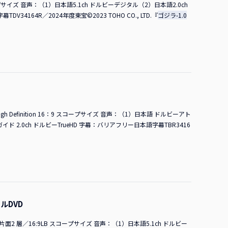
プサイズ 音声：（1）日本語5.1ch ドルビーデジタル（2）日本語2.0ch
仕事をしたスタッフさん、親戚、各方面から「観たよ」「二回目」「三
64R／2024年度東宝©2023 TOHO CO., LTD.『
ゴジラ-1.0
トですか…？ （ツイートではなく）ポストで良いんですか？ 山田さ
いよね。僕もさっき「ポスト」って言いながら「ポストだよね？」って
毎日のように（ポストが）流れているんですが、それがうれしいんです
いう新しい感想がこれからは見られるのを楽しみにしています。 MC
C浜辺さんはいかがですか？ 浜辺さんたくさん反響をもらいましたね。他の作品の打ち上げをしているのに「『
私の母も「もうすごく泣いた」って言っていました。私が出演する作
は「すごく泣けて良かったし、ゴジラも怖かった」と言っていまし
ありました。佐々木さん僕もいっぱい…業界も友だちも家族もいっぱ
観て「あんなに怖いって知らなかった」「海を泳ぐって知らなかった」
h Definition 16：9 スコープサイズ 音声：（1）日本語 ドルビーアト
ャ楽しかった」って言っていて、「そんなに変わる？」って…（笑）。
ガイド 2.0ch ドルビーTrueHD 字幕：バリアフリー日本語字幕TBR3416
の周りも「こういう人まで観てくれているんだ」っていう感じです。
」はちょっと昔のものだと思う感覚もあると思いますが、いつもお世
真ん中にもいらっしゃいますが、ああやってフィギュアを持って、誕
巡って新たに子どもたちに素敵なものを芽生えさせているんだと思う
二回、三回、お子さんや友だちを連れて観に行ってくれています。会場
ました（笑）！MC劇場で（堀田艦長だと）気づかれているという話でし
…。 田中さん日比谷のゴジラ像の前にぽつんと座っているんで、いつ
。 MC山崎監督は今はアメリカにいらっしゃり、本日は欠席されていま
ルDVD
のロビー活動の一環で渡米されています。本日は渡米中の監督とリモ
片面2 層／16:9LB スコープサイズ 音声：（1）日本語5.1ch ドルビー
世界の貴（タカシ）！」 山田さん貴（タカシ）～！ ■ハリウッドの