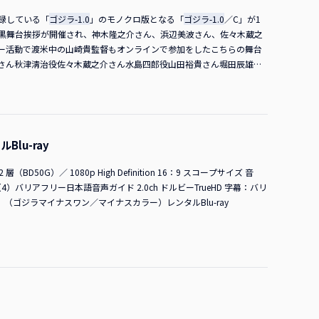
録している「
ゴジラ-1.0
」のモノクロ版となる「
ゴジラ-1.0
／C」が1
白黒舞台挨拶が開催され、神木隆之介さん、浜辺美波さん、佐々木蔵之
ー活動で渡米中の山崎貴監督もオンラインで参加をしたこちらの舞台
さん秋津淸治役佐々木蔵之介さん水島四郎役山田裕貴さん堀田辰雄役
、いかがでしたでしょうか？ 白黒上映ということで、一つの映画作
たい初日にこうやって皆さんに来ていただけてうれしい気持ちでいっ
て大ヒット御礼、モノクロ公開記念舞台挨拶でまた皆さんにお会いで
い出しながら、ここにはいないですが、山崎さんとの楽しいお話ができ
拶できることはうれしいです。そして、この作品に出演できたことに
lu-ray
ぺんあるかなと思っております。本日は楽しんでいってください。 山
たんだ？」と…（笑）。あまり僕が出ていたことが広まっていない事
層（BD50G）／ 1080p High Definition 16：9 スコープサイズ 音
たんだ！」と言ってもらえたらと思います。その作品が海外に行って、
D（4）バリアフリー日本語音声ガイド 2.0ch ドルビーTrueHD 字幕：バリ
日本の作品が世界で評価されて、またそれが帰ってきた時、「あ、日本
』（ゴジラマイナスワン／マイナスカラー）レンタルBlu-ray
うれしいなと思います。そして、今一度、僕がこの作品に出ていると
つみ）作戦を開始する！」（※劇中の堀田艦長のセリフ）の山田でご
よろしいでしょうか？ 田中さん「衝撃に備えろ！」 ■再び大きな拍
10時から渋谷のTOHOシネマズでモノクロ版を観てきました。観た
で興行収入52億円、観客動員数339万人を突破しております。世界に
めても歴代二位です。また日本を除く世界興行収入は6110万ドルで約88
想のメッセージが寄せられています。 神木さん（後ろのパネルに書か
ってほしい」ってありますよ！ 山田さんよっしゃ！ 浜辺さん出られ