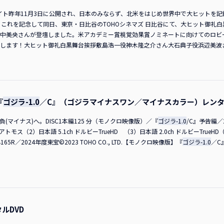
イト昨年11月3日に公開され、日本のみならず、北米をはじめ世界中で大ヒットを記
。これを記念して同日、東京・日比谷のTOHOシネマズ 日比谷にて、大ヒット御礼
中美央さんが登壇しました。米アカデミー賞視覚効果賞ノミネートに向けてのロビ
します！大ヒット御礼白黒舞台挨拶敷島浩一役神木隆之介さん大石典子役浜辺美波
ん、今年もよろしくお願いします。皆さんは、今本作を観られたということですが
ことは、なかなかないことだと思うので、新たな挑戦だと思います。そんなおめで
明けましておめでとうございます。こんなに公開から時間が経ったのに、こうやっ
くださったのも皆さんだと思いますので、本当にうれしく思います。当時のことを思
ます。 佐々木さん公開して二カ月くらい経って、このように再び皆さんの前でご挨
『
ゴジラ-1.0
／C』（ゴジラマイナスワン／マイナスカラー）レンタルB
御礼で、二度あることは三度あるということで、「大大ヒット御礼」が、もういっ
ら初日の舞台挨拶にも登壇したんですが、感想を見ていると「あ、山田裕貴出てい
負(マイナス)へ。DISC1本編125 分（モノクロ映像版）／『
ゴジラ-1.0
/C』予告編／2 
絶対に立ちたい！」と思いました（笑）。本作を観て、「あ、山田裕貴だ！出てい
モス（2）日本語 5.1ch ドルビーTrueHD （3）日本語 2.0ch ドルビーTrueH
を獲り過ぎていて、何の賞か分からないくらいの賞を受賞しています。こうやって
5R／2024年度東宝©2023 TOHO CO., LTD.【モノクロ映像版】『
ゴジラ-1.0
／C
と思ってもらえる。そんなムーブメントを起こす作品に携わることができて本当に
いと思います。田中さん皆さん、明けましておめでとうございます。「海神（わだ
きな拍手！ 山田さん堀田艦長（笑）！ MC「衝撃に備えろ！」も言っていただいても
に立たせてもらえるとは思わなかったので、感謝でございます。私も我慢しきれず、朝
ておりますので、この興奮を皆さんと共有できればと思います。 MC公開から70日間
4974万ドル――約72億円で、北米での日本実写映画のNO.1を記録し、アニメを含
ルDVD
合わせて140億円を突破しております。さらに、登壇者の皆さんの後ろには熱い感
見ながら）これ気になりますね。「やっぱり山崎監督には、このキャストで続編を作