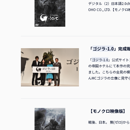
デジタル（2）日本語2.0c
丘を背景に設定した山崎監
OHO CO., LTD.【モノ
さんこれ、視覚効果として
すか？ 山崎監督夜中の二
ちに会っています。 神木
い？ 巨匠って言っちゃダ
って連絡があって、何人も
崎監督明後日ですかね。あ
行きます。まだ決まるかど
「
ゴジラ-1.0
」完成
お人形さんを持って来てく
二時ですよ。 神木さんち
「
ゴジラ-1.0
」公式サイト
しているかどうか全然分か
の帝国ホテルにて本作の完
でも、ものすごく呼び捨て
ました。こちらの会見の模
皆さんありがとう！ MC
んMCゴジラの立像に見守
皆さんから尋ねていただけ
る！MC浜辺さんもこの立
あ、これからも呼びますね
2016年の公開でしたが
なと。 MCアカデミー賞
ラ」とはまた違う、山崎監
いかがですか？ 浜辺さん
続・三丁目の夕日」（20
キングギドラですね。僕の
す。今日はありがとうござ
【モノクロ映像版】
すか？ ■会場から拍手が
ションの頃からずっとゴジ
う。でも、どう作るんでし
て精一杯やれたらと思いま
戦後、日本。 無(ゼロ)から負(
きたいんですが、監督の取
図、山崎監督にお任せした