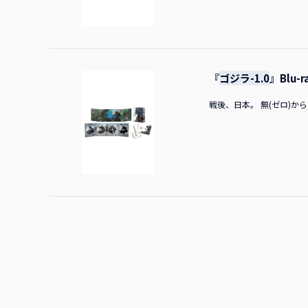
うしかなくなってしまうん
作り込まれていました。ス
ゃうくらい大変なんです。
すが、いかがでしたか？ 
ことができるのは「ゴジラ
『
ゴジラ-1.0
』Blu-r
た。 MC共演陣として山
当にそこに「いる」とか「
戦後、日本。 無(ゼロ)から負(
てはいけないので、キャス
アクセルを入れるとバーン
えるお芝居をしていただけま
a】での上映も決まってお
が、いかがですか？ 山崎
テムがありますが、それら
完全に脳がそこにゴジラが
んな方向にすごいので全て
の公開が決まりました。か
リーン数が決まった時、「
い役柄でした。演じてみて
り、「どれくらいまで自分
傷を負って苦しんでいるわ
た。プレッシャーもあった