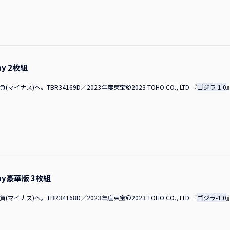
不安はありました。でも「やってみたい」「ぜひ携わりたい」と思って決意しまし
そんなおとりみたいに使わないでくださいよ。エサ（笑）？ MCそろそろお時間に
を前に「○○さんが出演されて」とか「こういう役があって」と教えてもらって育
皆さんにゴジラという存在、本作を愛してくださり、本当にありがとうございます
ることは夢のようでした。私も大作に関わる不安はありましたが、山崎さん、神木
からも皆さんに一言お願いします。 山崎監督モノクロもすごく怖いので、ぜひ観
と思い、精一杯やりました。 MC山崎監督、「ALWAYS 続・三丁目の夕日」でゴ
何度も観て、しっかり楽しんでいただきたいと思っています。本当にずっと「ゴジ
ることになりましたが、いかがでしたか？ 山崎監督「ALWAYS 続・三丁目の夕
その時のスキルで乗り越えることができました。でも、「ゴジラ」本編を作るのは
随分大変でした。これは相当、技術的に進まないと映画なんてできないと思ってい
ay 2枚組
にやる人が大変ですね」と言っていたら、まさかブーメランになって返ってくると
マイナス)へ。TBR34169D／2023年度東宝©2023 TOHO CO., LTD.『
ゴジラ-1.0
、ちょうど技術的にも成熟してきた中で、「今なら成立させられるかもしれない」と
部分も含めて、これまでの監督の全てが投入されている気がしました。 山崎さん
てきた知見や技などを惜しみなく注ぎ込んだ作品になっていると思いますね。 MC
。恐ろしかったです。現場ではグリーンバックで撮影していたんですが、実際にど
。映像で動きを見せていただいて、それを想像しながら、脳内で「これくらいの恐
観たんですが、本当に他人事と思えなくなりますね。巻き込まれていく――本当に、
で息をひそめてしまうような臨場感がありました。ちょっと緊張しましたもん。MC
うことが、本当によく分かるくらい近いし、迫りくる感じがありました。ゴジラを見
が上がるのは遺伝子に組み込まれているんだと思う体験ができました。 MC撮影の
ray豪華版 3枚組
たか？ 神木さんそうですね、監督ならではの演出で印象に残っているのは、撮影の
てくれるんです。その時にすごく擬音が多かったなと思いますね。「こう来てね、
マイナス)へ。TBR34168D／2023年度東宝©2023 TOHO CO., LTD.『
ゴジラ-1.0
～！」っていう感じでした。 山崎監督擬音が多いって、ちょいちょい言われるんで
な」と思っていた臨場感が、完成した作品の中ではまさにそのままでした。監督の
ので、語彙を失っちゃうんですよね。今回、一つの狙いとして、「近い」――「身に