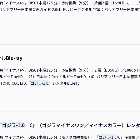
(マイナス)へ。DISC1本編125 分／予告編集（9 分）／片面2 層／16:9LB スコー
周りでの反響や感想はいかがですか？ 神木さん公開初日から、役者仲間や一緒にお
フリー日本語音声ガイド 2.0ch ドルビーデジタル 字幕：バリアフリー日本語字幕TDV341
います。SNSでも毎日のように「『
ゴジラ-1.0
』観に行ってきた」という声を、ポス
に変わりましたね。 神木さんまだ口が慣れていない（笑）。 山田さん慣れていな
ん皆さんのご意見や感想を見ちゃうんですよね。公開して70日くらい経つけれど、
、また違う見方になったので、白黒版を観て「こういう捉え方、表現になるんだ」と
神木さんがエゴサをしているという…。 神木さんしていますよ。 M
」「どうやって撮ったの？」とか、それくらい業界の方から話しかけられました。
ヤな目に遭う作品は、母は観られないし、観ても「嫌だ」って言うんですが、本作
Blu-ray
える反応をしていて、すごくうれしかったです。「母にも届くんだ」という驚きが
も、一回じゃなく二回、三回と観てくれているんですね。「
ゴジラ-1.0
」を初めて
マイナス)へ。DISC1本編125 分／予告編集（9 分）／2 層（BD50G）／1080p Hig
ごく怖かった」と言っていた人が、次は4DXで観て「メッチャ面白かった！メッチ
 ドルビーTrueHD （3）日本語 2.0ch ドルビーTrueHD （4）バリアフリー日本語音声
って思いました。この白黒でまた違う見方になるだろうと楽しみです。山田さん僕
HO CO., LTD.『
ゴジラ-1.0
』レンタルBlu-ray
観たよ」と声をかけてくれる俳優さんもいました。歴史ある作品なので、「ゴジラ
が、お子さんと一緒に家族で観に行って、本作にハマったそうです。今日の会場の
のフィギュアがほしい」「キングギドラがほしい」と言っていたみたいです。巡り
さん愛されるんだなと感じました。 田中さん僕も周りの友だちが一回のみならず
いう方がいらっしゃいますが、モノクロを入れて僕は15回観ています。勝っちゃい
一度も声はかけていただいていないです。 MCでも、目撃情報が結構ありますけれど
MCそんなにたくさん観ても見飽きないですか？ 田中さん飽きないです。大好きです
『
ゴジラ-1.0
／C』（ゴジラマイナスワン／マイナスカラー）レンタ
覚効果賞へのノミネートに王手をかけているということで、アカデミー賞に向けて
負(マイナス)へ。DISC1本編125 分（モノクロ映像版）／『
ゴジラ-1.0
/C』予告編／
ので、神木さん、監督をお呼びいただけますか？ 神木さんじゃあ、良いですか？「