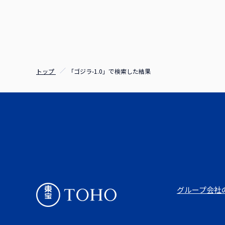
も相談しました。いろいろ
生活は普通で良いんじゃな
いた役でした。でもその自
を演じられていかがでした
る絶望をふと感じる瞬間が
一緒に最後まで駆け抜けま
感じで見守ってもらってい
トップ
「ゴジラ-1.0」で検索した結果
とは、さっきの映像にも逃
で逃げるお芝居をしたのが
居ができたことは自分の役
人たちが来てくれているか
じゃなく自然とドキドキす
あ、僕の感じたことは正し
れがゴジラ…」というセリ
セリフでこんなに緊張する
うとどんな作品でしょうか
とって…何でも良いんです
したし、もちろん出演でき
グループ会社
たんだよ（笑）。 浜辺さ
映画を一言で表すとどんな
思いました。僕はポスター