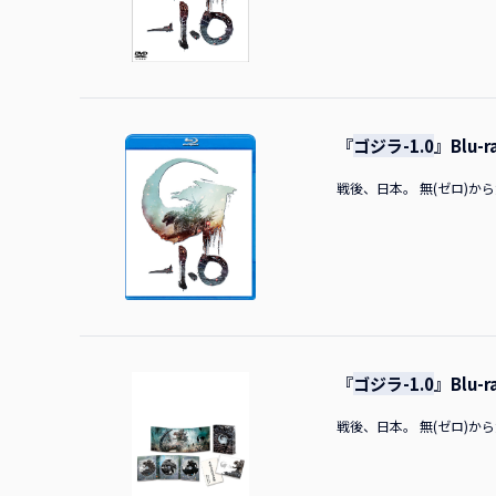
伴っているのか？」という
辺さんイヤだ、イヤだ！ 
ラのポスターや大きな壁紙
うやって長きにわたって、
ジラ作品に自分が出演でき
して、せっかくなので監督
全てをかけて演じ切りたい
で、日本の皆さんにもまた
され、ついに本編を監督す
す。
も尺が短かったので何とか
くらいの作品を作るだけで
『
ゴジラ-1.0
』Blu-r
メントを求められた時「次
戦後、日本。 無(ゼロ)から負(
ってみたい作品だったので
した特撮に加えて、物語の
監督をやってきて、吸収し
ジラが…そこにいましたね
説明をしていただきました
した。本作を一観客として
い、いる」という、自分ま
より感じる、体感するとい
怪獣ゴジラを見ると心拍数
『
ゴジラ-1.0
』Blu-
いるシーンなどはありまし
しているかという説明をし
戦後、日本。 無(ゼロ)から負(
（笑）。「あぁ、なるほど
伝えてくれているんだろう
督あまりにも壮大なものな