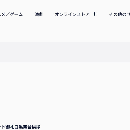
ニメ／ゲーム
演劇
オンラインストア
その他の
ット御礼白黒舞台挨拶