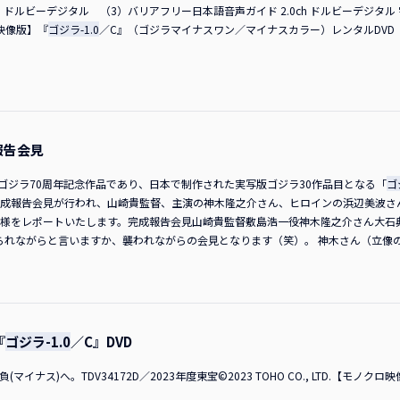
h ドルビーデジタル （3）バリアフリー日本語音声ガイド 2.0ch ドルビーデジタル 字
督がスクリーンに登場！神木さんそこって、ホテルでしょ（笑）？ 山崎監督夜中の
クロ映像版】『
ゴジラ-1.0
／C』（ゴジラマイナスワン／マイナスカラー）レンタルDVD
は良くないですね（笑）。 山崎監督バレバレだね。東京にいるのにハリウッドに
時です。辛いです（苦笑）。 神木さんそちらでは何をしているんですか？ 山崎監
さんえぇっ？ ちなみに「超巨匠」というのは…？ 山崎監督言えない、言えない！
メなの？ 山崎監督なんか、まだ言っちゃダメみたい。 神木さんヒントは？ 山崎
会っています。あとはノミネートに向けたプレゼンテーションもあるので、それのリ
とはクリティクス・チョイス・アワード（放送映画批評家協会賞）という大事な賞
うかは分かりません。もう大変！ 訳が分かりません（苦笑）。 浜辺さんたしか
報告会見
れるんですが…。 山田さん二時ですからね。 神木さん昼間にずっとしゃべられて
なみに、監督にはこの（キャスト陣が使っている）マイクを使わないと声が聞こえな
ゴジラ70周年記念作品であり、日本で制作された実写版ゴジラ30作品目となる「
ゴ
らないんです。 ■会場からは拍手と「貴（タカシ）！」コールがわき起こる。神木
成報告会見が行われ、山崎貴監督、主演の神木隆之介さん、ヒロインの浜辺美波さ
されているのが、うれしいけれど切ない気持ちです。 山田さん愛されているんです
様をレポートいたします。完成報告会見山崎貴監督敷島浩一役神木隆之介さん大石
せっかくこうして山崎監督とリモートでつないだので、白黒上映が始まりましたし、
られながらと言いますか、襲われながらの会見となります（笑）。 神木さん（立像
ればと思います。 神木さん僕、よく「世界の貴（タカシ）」と呼ぶじゃないですか
像は初めてですか？ 浜辺さんはい、この大きいサイズは初めてです。すごい！ MC
！ 山崎監督いやいや。 MC普段から呼んでいらっしゃるんですね？ 山崎監督ちゃ
、それから七年が過ぎ、山崎さんが監督、神木さん、浜辺さんが出演の新しい「ゴジ
を獲ったら本当に「世界の貴（タカシ）」ですからね。 山崎監督何だか安っぽいな…
督らしい斬新な「ゴジラ」です。どうかご支援のほどよろしくお願いいたします。 山
白黒つけておきたいこと…？ 監督が今までのシリーズの中で一番好きな怪獣は何です
07年公開）でゴジラに出てもらったりしましたが、いよいよ夢が叶いました。つい
地元の松本を初めて襲った怪獣なんです。もしかしたらゴジラより好きかもしれな
います。 神木さん日本を代表するこの「ゴジラ」という作品に携われたことを本当
『
ゴジラ-1.0
／C』DVD
！ 神木さん世界の貴（タカシ）！ 浜辺さん貴（タカシ）～！ 山崎監督知りませ
ラに見守ってもらっていて、ゴジラはずっとそばにいたような存在でした。その作
ょうね。 MCキャストの皆さんはそのまま続投で？ 山崎監督「スケジュールがどうの
す。 MC「シン・ゴジラ」から七年が経ち、ようやく新たな国内映画の「ゴジラ」
マイナス)へ。TDV34172D／2023年度東宝©2023 TOHO CO., LTD.【モノクロ
材とかをいろいろ見ていた中で、一番心に残ったのが「映画館に来ていただける作
経緯、そして現在、朝ドラにて共演中の神木さんと浜辺さんをキャスティングした経