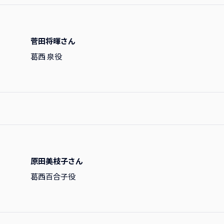
菅田将暉さん
葛西 泉役
原田美枝子さん
葛西百合子役