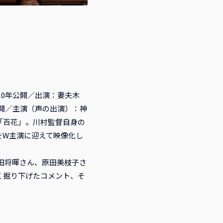
10年公開／出演：妻夫木
公開／主演（声の出演）：神
「百花」。川村監督自身の
をW主演に迎えて映像化し
菅田将暉さん、原田美枝子さ
く掘り下げたコメント、そ