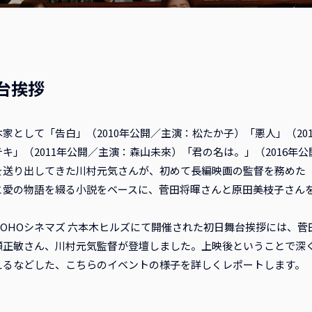
台挨拶
家として「告白」（2010年公開／主演：松たか子）「悪人」（20
キ」（2011年公開／主演：森山未來）「君の名は。」（2016年
を送り出してきた川村元気さんが、初めて長編映画の監督を務めた
と愛の物語を綴る小説をベースに、菅田将暉さんと原田美枝子さん
TOHOシネマズ 六本木ヒルズにて開催された初日舞台挨拶には、
瀬正敏さん、川村元気監督が登壇しました。上映後ということで深
えるなどした、こちらのイベントの様子を詳しくレポートします。