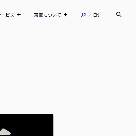
サービス
東宝について
JP
／
EN