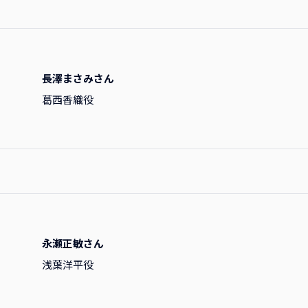
長澤まさみさん
葛西香織役
永瀬正敏さん
浅葉洋平役