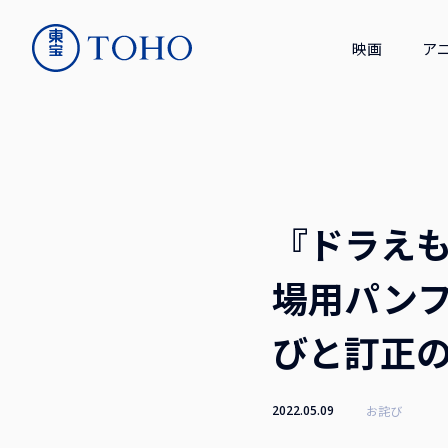
映画
ア
『ドラえも
場用パン
びと訂正
2022.05.09
お詫び