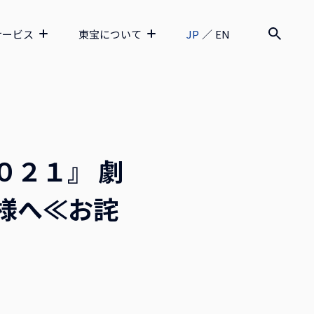
サービス
東宝について
JP
／
EN
０２１』 劇
様へ≪お詫