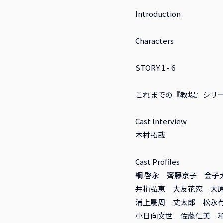
Introduction
Characters
STORY 1 - 6
これまでの『教場』シリ
Cast Interview
木村拓哉
Cast Profiles
綱 啓永 齊藤京子 金子
井桁弘恵 大友花恋 大
浦上晟周 丈太郎 松永有
小日向文世 佐藤仁美 