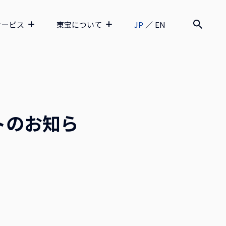
サービス
東宝について
JP
／
EN
トのお知ら