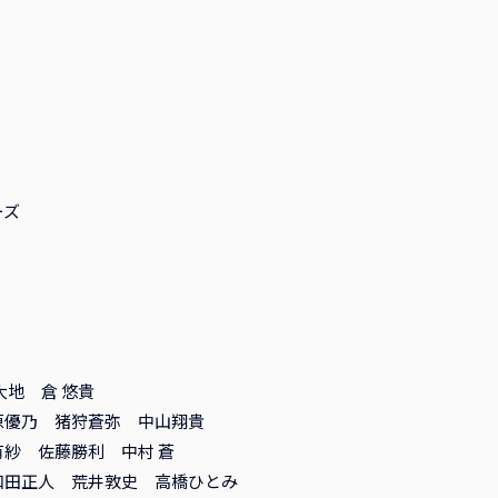
ーズ
大地 倉 悠貴
原優乃 猪狩蒼弥 中山翔貴
紗 佐藤勝利 中村 蒼
和田正人 荒井敦史 高橋ひとみ