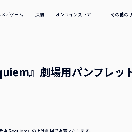
ニメ／ゲーム
演劇
オンラインストア
その他の
equiem』劇場用パンフレッ
開『教場 Requiem』の上映劇場で販売いたします。