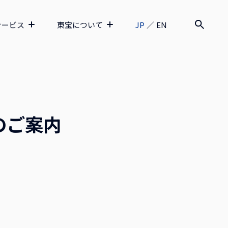
サービス
東宝について
JP
／
EN
のご案内