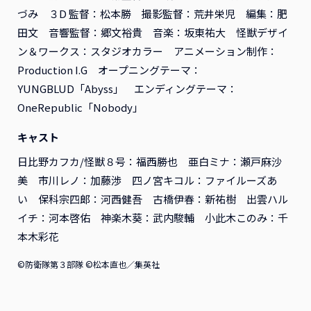
ンタル
ンタル
づみ ３D 監督：松本勝 撮影監督：荒井栄児 編集：肥
2026年12月16日リリース
2026年11月18日リリース
田文 音響監督：郷文裕貴 音楽：坂東祐大 怪獣デザイ
アニメ
レンタル
アニメ
レンタル
ン＆ワークス：スタジオカラー アニメーション制作：
Production I.G オープニングテーマ：
YUNGBLUD「Abyss」 エンディングテーマ：
OneRepublic「Nobody」
キャスト
日比野カフカ/怪獣８号：福西勝也 亜白ミナ：瀬戸麻沙
美 市川レノ：加藤渉 四ノ宮キコル：ファイルーズあ
い 保科宗四郞：河西健吾 古橋伊春：新祐樹 出雲ハル
イチ：河本啓佑 神楽木葵：武内駿輔 小此木このみ：千
本木彩花
©防衛隊第３部隊 ©松本直也／集英社
『ふつつかな悪女ではござ
『ふつつかな悪女ではござ
いますが ～雛宮蝶鼠とりか
いますが ～雛宮蝶鼠とりか
え伝～』Blu-ray 第2巻 初
え伝～』Blu-ray 第1巻 初