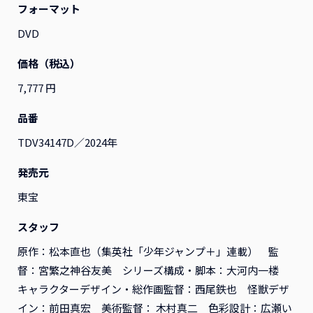
フォーマット
DVD
すべて
映画
アニメ
演劇
その他
価格（税込）
7,777 円
品番
TDV34147D／2024年
発売元
東宝
スタッフ
原作：松本直也（集英社「少年ジャンプ＋」連載） 監
督：宮繁之神谷友美 シリーズ構成・脚本：大河内一楼
『ふつつかな悪女ではござ
『ふつつかな悪女ではござ
いますが ～雛宮蝶鼠とりか
いますが ～雛宮蝶鼠とりか
キャラクターデザイン・総作画監督：西尾鉄也 怪獣デザ
え伝～』Blu-ray 第2巻 レ
え伝～』Blu-ray 第1巻 レ
イン：前田真宏 美術監督： 木村真二 色彩設計：広瀬い