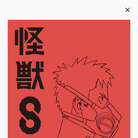
Blu-ray／DVD／CD
お知らせ
お詫び
2026.07.27
2026年5月20日(水)発売『 僕のヒーローアカデミア』FINAL
SEASON Blu-ray＆DVD Vol.2 本編のテロップ誤植のお詫び
と対応に関して