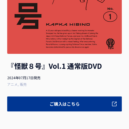
お詫びと訂正
2026.07.10
2026年1月21日（水）発売 映画『隣のステラ』Blu-ray豪
華版 ご購入のお客様へお知らせとお詫び
お詫びと訂正
2026.04.28
2025年8月13日(水)発売 映画『お嬢と番犬くん』DVD 通常
『怪獣８号』Vol.1 通常版DVD
版をご購入のお客様へお知らせとお詫び
2024年07月17日発売
アニメ
販売
一覧を見る
ご購入はこちら
作品ラインナップ