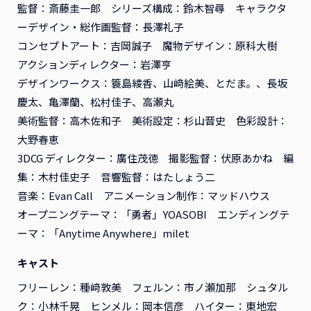
ンタル
ンタル
監督：斎藤圭一郎 シリーズ構成：鈴木智尋 キャラクタ
ーデザイン・総作画監督：長澤礼子
2026年12月16日リリース
2026年11月18日リリース
アニメ
レンタル
アニメ
レンタル
コンセプトアート：吉岡誠子 魔物デザイン：原科大樹
アクションディレクター：岩澤亨
デザインワークス：簑島綾香、山﨑絵美、とだま。、長坂
慶太、亀澤蘭、松村佳子、高瀬丸
美術監督：高木佐和子 美術設定：杉山晋史 色彩設計：
大野春恵
3DCG ディレクター：廣住茂徳 撮影監督：伏原あかね 編
集：木村佳史子 音響監督：はたしょう二
音楽：Evan Call アニメーション制作：マッドハウス
オープニングテーマ：「勇者」YOASOBI エンディングテ
ーマ：「Anytime Anywhere」milet
キャスト
『ふつつかな悪女ではござ
『ふつつかな悪女ではござ
いますが ～雛宮蝶鼠とりか
いますが ～雛宮蝶鼠とりか
フリーレン：種﨑敦美 フェルン：市ノ瀬加那 シュタル
え伝～』Blu-ray 第2巻 初
え伝～』Blu-ray 第1巻 初
ク：小林千晃 ヒンメル：岡本信彦 ハイター：東地宏