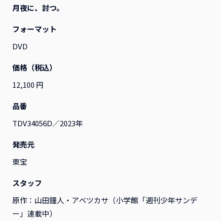
月夜に、討つ。
フォーマット
すべて
映画
アニメ
演劇
その他
DVD
価格（税込）
12,100 円
品番
TDV34056D／2023年
発売元
東宝
スタッフ
『ふつつかな悪女ではござ
『ふつつかな悪女ではござ
原作：山田鐘人・アベツカサ（小学館「週刊少年サンデ
いますが ～雛宮蝶鼠とりか
いますが ～雛宮蝶鼠とりか
ー」連載中）
え伝～』Blu-ray 第2巻 レ
え伝～』Blu-ray 第1巻 レ