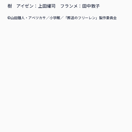
回生産限定版
回生産限定版
樹 アイゼン：上田燿司 フランメ：田中敦子
2026年12月16日発売
2026年11月18日発売
アニメ
販売
アニメ
販売
©山田鐘人・アベツカサ／小学館／「葬送のフリーレン」製作委員会
真紅の男＜東宝DVD名作セ
鉄腕投手 稲尾物語＜東宝
レクション＞
DVD名作セレクション＞
2026年10月21日発売
2026年10月21日発売