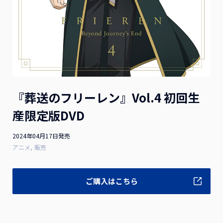
お詫びと訂正
2026.07.10
2026年1月21日（水）発売 映画『隣のステラ』Blu-ray豪
華版 ご購入のお客様へお知らせとお詫び
お詫びと訂正
2026.04.28
『葬送のフリーレン』Vol.4 初回生
2025年8月13日(水)発売 映画『お嬢と番犬くん』DVD 通常
版をご購入のお客様へお知らせとお詫び
産限定版DVD
2024年04月17日発売
アニメ
販売
一覧を見る
ご購入はこちら
作品ラインナップ