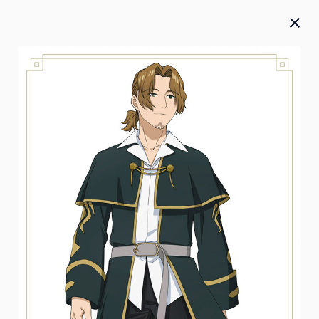
Blu-ray／DVD／CD
お知らせ
お詫び
2026.07.27
2026年5月20日(水)発売『 僕のヒーローアカデミア』FINAL
SEASON Blu-ray＆DVD Vol.2 本編のテロップ誤植のお詫び
と対応に関して