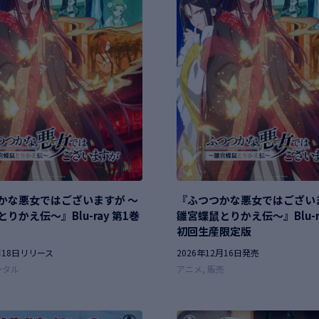
かな悪女ではございますが ～
『ふつつかな悪女ではござい
りかえ伝～』Blu-ray 第1巻
雛宮蝶鼠とりかえ伝～』Blu-r
初回生産限定版
1月18日リリース
2026年12月16日発売
ンタル
アニメ
販売