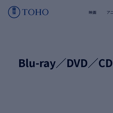
映画
ア
Blu-ray／DVD／CD