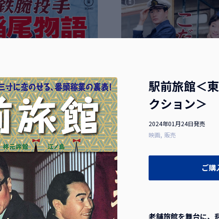
駅前旅館＜東
クション＞
2024年01月24日発売
映画
販売
ご購
 稲尾物語＜東宝DVD名作セレ
こだまは呼んでいる＜東宝DV
＞
レクション＞
月21日発売
2026年10月21日発売
老舗旅館を舞台に、