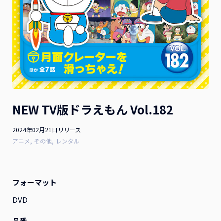
お詫びと訂正
2026.07.10
2026年1月21日（水）発売 映画『隣のステラ』Blu-ray豪
華版 ご購入のお客様へお知らせとお詫び
お詫びと訂正
2026.04.28
2025年8月13日(水)発売 映画『お嬢と番犬くん』DVD 通常
NEW TV版ドラえもん Vol.182
版をご購入のお客様へお知らせとお詫び
2024年02月21日リリース
アニメ
その他
レンタル
一覧を見る
フォーマット
DVD
作品ラインナップ
品番