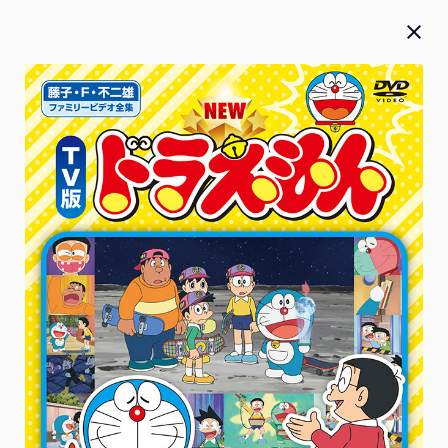
Blu-ray／DVD／CD
お知らせ
お詫び
2026.07.27
2026年5月20日(水)発売『 僕のヒーローアカデミア』FINAL
SEASON Blu-ray＆DVD Vol.2 本編のテロップ誤植のお詫び
と対応に関して