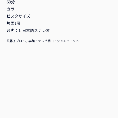
69分
ンタル
ンタル
カラー
2026年12月16日リリース
2026年11月18日リリース
ビスタサイズ
アニメ
レンタル
アニメ
レンタル
片面1層
音声：1. 日本語ステレオ
©藤子プロ・小学館・テレビ朝日・シンエイ・ADK
『ふつつかな悪女ではござ
『ふつつかな悪女ではござ
いますが ～雛宮蝶鼠とりか
いますが ～雛宮蝶鼠とりか
え伝～』Blu-ray 第2巻 初
え伝～』Blu-ray 第1巻 初