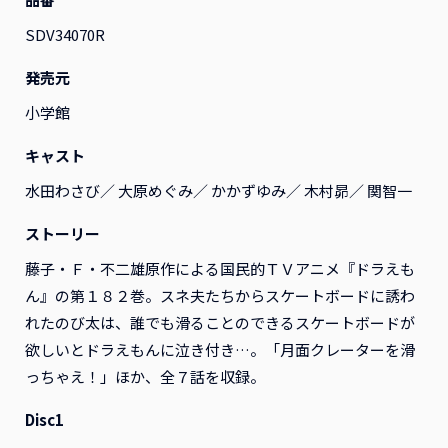
SDV34070R
すべて
映画
アニメ
演劇
その他
発売元
小学館
キャスト
水田わさび／ 大原めぐみ／ かかずゆみ／ 木村昴／ 関智一
ストーリー
藤子・Ｆ・不二雄原作による国民的ＴＶアニメ『ドラえも
ん』の第１８２巻。スネ夫たちからスケートボードに誘わ
れたのび太は、誰でも滑ることのできるスケートボードが
欲しいとドラえもんに泣き付き…。「月面クレーターを滑
っちゃえ！」ほか、全７話を収録。
『ふつつかな悪女ではござ
『ふつつかな悪女ではござ
いますが ～雛宮蝶鼠とりか
いますが ～雛宮蝶鼠とりか
Disc1
え伝～』Blu-ray 第2巻 レ
え伝～』Blu-ray 第1巻 レ