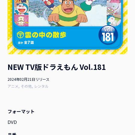
お詫びと訂正
2026.07.10
2026年1月21日（水）発売 映画『隣のステラ』Blu-ray豪
華版 ご購入のお客様へお知らせとお詫び
お詫びと訂正
2026.04.28
2025年8月13日(水)発売 映画『お嬢と番犬くん』DVD 通常
NEW TV版ドラえもん Vol.181
版をご購入のお客様へお知らせとお詫び
2024年02月21日リリース
アニメ
その他
レンタル
一覧を見る
フォーマット
DVD
作品ラインナップ
品番