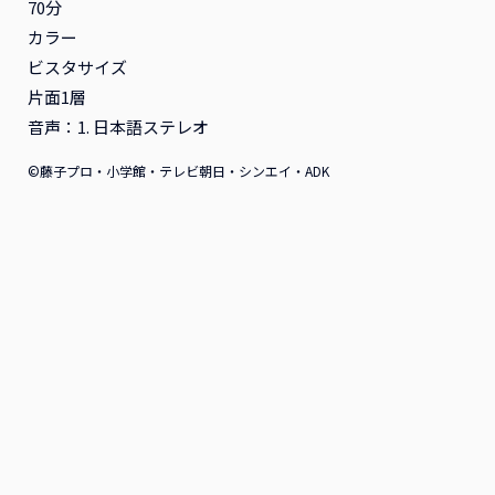
70分
ンタル
ンタル
カラー
2026年12月16日リリース
2026年11月18日リリース
ビスタサイズ
アニメ
レンタル
アニメ
レンタル
片面1層
音声：1. 日本語ステレオ
©藤子プロ・小学館・テレビ朝日・シンエイ・ADK
『ふつつかな悪女ではござ
『ふつつかな悪女ではござ
いますが ～雛宮蝶鼠とりか
いますが ～雛宮蝶鼠とりか
え伝～』Blu-ray 第2巻 初
え伝～』Blu-ray 第1巻 初