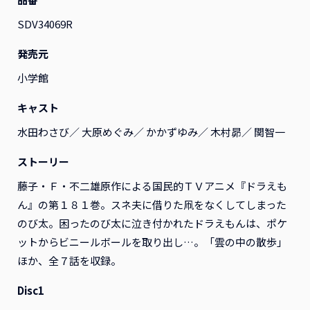
SDV34069R
すべて
映画
アニメ
演劇
その他
発売元
小学館
キャスト
水田わさび／ 大原めぐみ／ かかずゆみ／ 木村昴／ 関智一
ストーリー
藤子・Ｆ・不二雄原作による国民的ＴＶアニメ『ドラえも
ん』の第１８１巻。スネ夫に借りた凧をなくしてしまった
のび太。困ったのび太に泣き付かれたドラえもんは、ポケ
ットからビニールボールを取り出し…。「雲の中の散歩」
ほか、全７話を収録。
『ふつつかな悪女ではござ
『ふつつかな悪女ではござ
いますが ～雛宮蝶鼠とりか
いますが ～雛宮蝶鼠とりか
Disc1
え伝～』Blu-ray 第2巻 レ
え伝～』Blu-ray 第1巻 レ