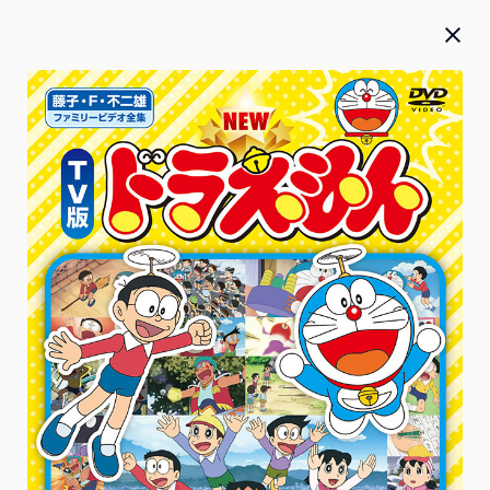
Blu-ray／DVD／CD
お知らせ
お詫び
2026.07.27
2026年5月20日(水)発売『 僕のヒーローアカデミア』FINAL
SEASON Blu-ray＆DVD Vol.2 本編のテロップ誤植のお詫び
と対応に関して