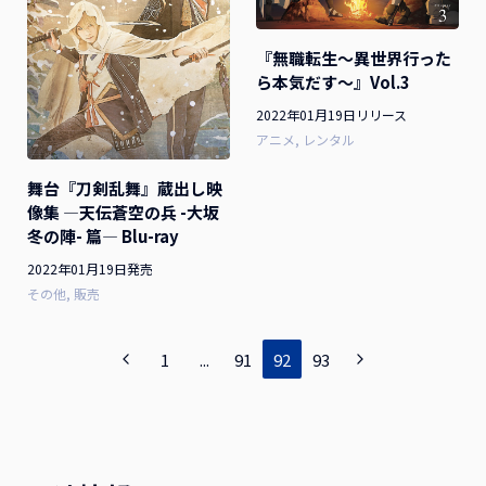
『無職転生～異世界行った
ら本気だす～』Vol.3
2022年01月19日リリース
アニメ
レンタル
舞台『刀剣乱舞』蔵出し映
像集 ―天伝蒼空の兵 -大坂
冬の陣- 篇― Blu-ray
2022年01月19日発売
その他
販売
1
...
91
92
93