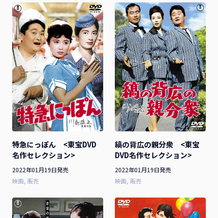
縞の背広の親分衆 <東宝
特急にっぽん <東宝DVD
DVD名作セレクション>
名作セレクション>
2022年01月19日発売
2022年01月19日発売
映画
販売
映画
販売