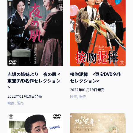
接吻泥棒 <東宝DVD名作
赤坂の姉妹より 夜の肌 <
セレクション>
東宝DVD名作セレクション
>
2022年01月19日発売
2022年01月19日発売
映画
販売
映画
販売