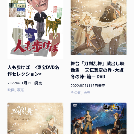
舞台『刀剣乱舞』蔵出し映
人も歩けば <東宝DVD名
像集 ―天伝蒼空の兵 -大坂
作セレクション>
冬の陣- 篇― DVD
2022年01月19日発売
2022年01月19日発売
映画
販売
その他
販売