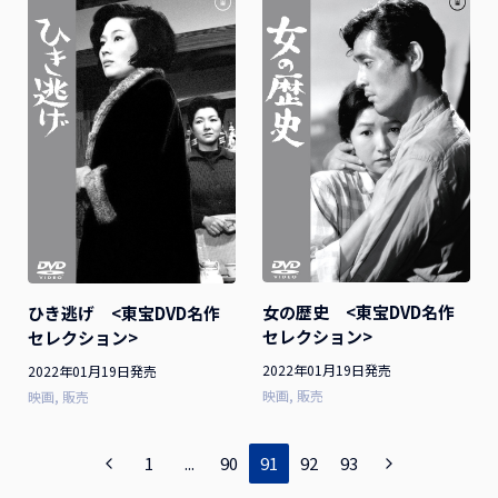
女の歴史 <東宝DVD名作
ひき逃げ <東宝DVD名作
セレクション>
セレクション>
2022年01月19日発売
2022年01月19日発売
映画
販売
映画
販売
1
...
90
91
92
93