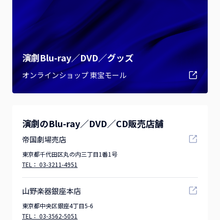
演劇Blu-ray／DVD／グッズ
オンラインショップ 東宝モール
演劇のBlu-ray／DVD／CD販売店舗
帝国劇場売店
東京都千代田区丸の内三丁目1番1号
TEL：
03-3211-4951
山野楽器銀座本店
東京都中央区銀座4丁目5-6
TEL：
03-3562-5051