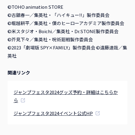
©TOHO animation STORE
©古舘春一／集英社・「ハイキュー!!」製作委員会
©堀越耕平／集英社・僕のヒーローアカデミア製作委員会
©米スタジオ・Boichi／集英社・Dr.STONE製作委員会
©芥見下々／集英社・呪術廻戦製作委員会
©2023「劇場版 SPY×FAMILY」製作委員会 ©遠藤達哉／集
英社
関連リンク
ジャンプフェスタ2024グッズ予約・詳細はこちらか
ら
ジャンプフェスタ2024イベント公式HP