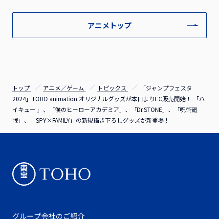
アニメトップ
トップ
アニメ／ゲーム
トピックス
「ジャンプフェスタ
2024」TOHO animation オリジナルグッズが本日よりEC販売開始！ 「ハ
イキュー 」、「僕のヒーローアカデミア」、「Dr.STONE」、「呪術廻
戦」、「SPY×FAMILY」の新規描き下ろしグッズが新登場！
グループ会社のご紹介