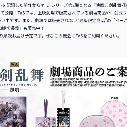
トを記録した前作から4年――。シリーズ第2弾となる『映画刀剣乱舞-黎明
場にて公開！TaSでは、上映劇場で販売されている劇場商品や、公式
い中です。また、劇場では販売されない“通販限定商品”の「ペーパ
山姥切長義」も販売中！
り順次お届け予定です。ぜひこの機会にTaSをご利用ください。