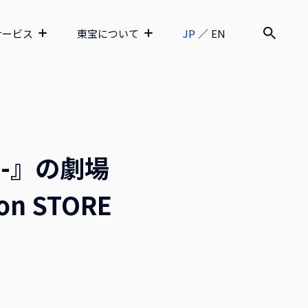
サービス
東宝について
JP
／
EN
-』の劇場
n STORE